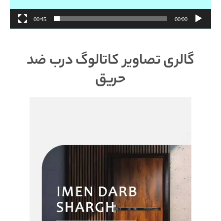
00:45
00:00
گالری تصاویر کاتالوگ درب ضد
حریق