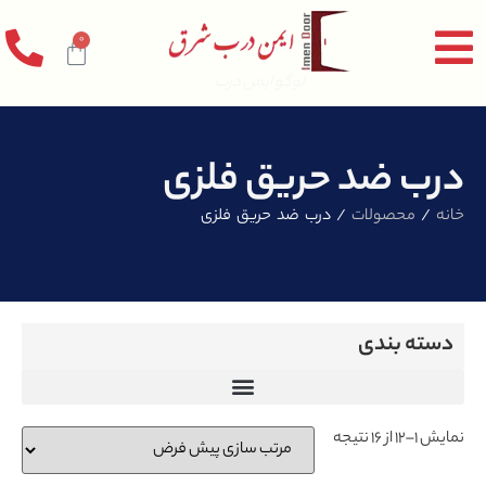
0
لوگو ایمن درب
درب ضد حریق فلزی
خانه
/
محصولات
/ درب ضد حریق فلزی
دسته بندی
نمایش 1–12 از 16 نتیجه