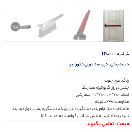
شناسه :
ID-201
دسته بندی :
درب ضد حریق دکوراتیو
رنگ: طرح چوب
جنس: ورق گالوانیزه ضد زنگ
ابعاد: 210*105, 210*110, سفارشی
مقاومت: 240 دقیقه
متعلقات: جک آرام بند, دستگیره آنتی پنیک, دستگیره پشت, نوار دودبند
تاییدیه ها: تاییدیه آتش نشانی, گواهینامه اصالت کالا
قیمت: تماس بگیرید