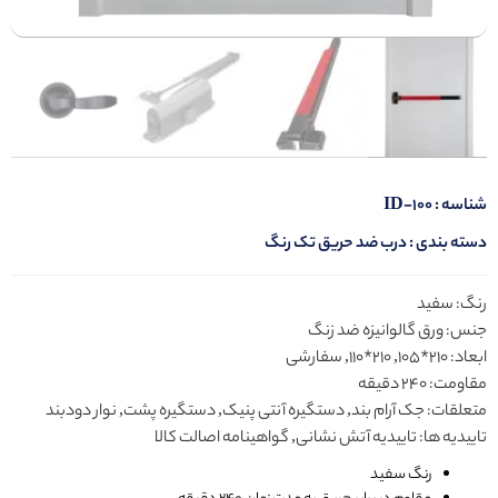
شناسه :
ID-100
دسته بندی :
درب ضد حریق تک رنگ
رنگ: سفید
جنس: ورق گالوانیزه ضد زنگ
ابعاد: 210*105, 210*110, سفارشی
مقاومت: 240 دقیقه
متعلقات: جک آرام بند, دستگیره آنتی پنیک, دستگیره پشت, نوار دودبند
تاییدیه ها: تاییدیه آتش نشانی, گواهینامه اصالت کالا
رنگ سفید