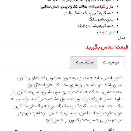
مقاوم در برابر حریق به مدت زمان 240 دقیقه
دارای
گواهینامه
اصالت کالا و تاییدیه آتش نشانی
دستگیره آنتی پنیک مشکی قرمز
عایق پشم سنگ
دستگیره پشت دوطرفه
نوار دودبند
مدل
قیمت: تماس بگیرید
توضیحات
مشخصات
تأمین ایمنی نباید به معنای برهم زدن هارمونی فضاهای روشن و
مدرن باشد. درب ضد حریق فلزی سفید گزینه‌ای ایده‌آل برای
محیط‌هایی است که به نظافت بصری، نور بیشتر و ایمنی حداکثری نیاز
دارند. همان‌طور که در تصویر محصول مشاهده می‌کنید، ترکیب بدنه
یکدست سفید با دستگیره آنتی پنیک (لمسی) به رنگ‌های مشکی و
قرمز، علاوه بر ایجاد ظاهری مینیمال، باعث می‌شود اهرم خروج در
مواقع بحرانی به سرعت در کانون توجه قرار گیرد.