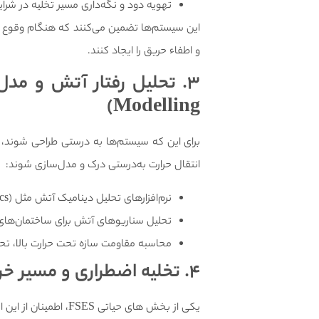
تهویه دود و نگه‌داری مسیر تخلیه در شرا
این سیستم‌ها تضمین می‌کنند که هنگام وقوع ح
و اطفاء حریق را ایجاد کنند.
3. تحلیل رفتار آتش و مدل‌سازی
Modelling)
برای این که سیستم‌ها به درستی طراحی شوند، ل
انتقال حرارت به‌درستی درک و مدل‌سازی شوند:
نرم‌افزارهای تحلیل دینامیک آتش مثل CFD (Computational Fluid Dynamics) برای مدل‌سازی حرکت دود، گرما، و گسترش آتش به‌کار می‌روند.
تحلیل سناریوهای آتش برای ساختمان‌های خ
محاسبه مقاومت سازه تحت حرارت بالا، تح
4.
تخلیه اضطراری و مسیر خر
یکی از بخش های حیاتی FSES، اطمینان از این است که افراد بتوانند در شرایط حریق به‌سرعت و ایمن از ساختمان خارج شوند: